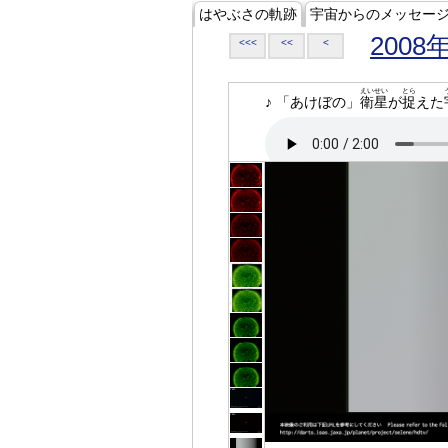
はやぶさの軌跡
宇宙からのメッセー
2008
<<<
<<
<
えいせい
とら
♪ 「あけぼの」
衛星
が
捉
えた