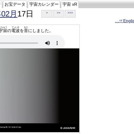
ジ
お宝データ
宇宙カレンダー
宇宙 xR
年02月
17日
>
>>
>>>
…☞Engli
うちゅう
でんぱ
おと
宇宙
の
電波
を
音
にしました。