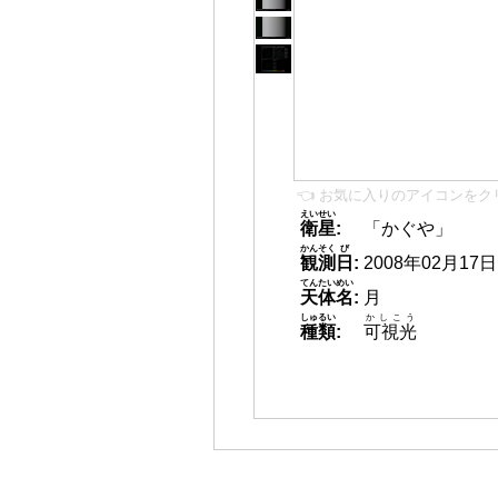
👈 お気に入りのアイコンをク
えいせい
衛星
:
「かぐや」
かんそく
び
観測
日
:
2008年02月17日 0
てんたいめい
天体名
:
月
しゅるい
かしこう
種類
:
可視光