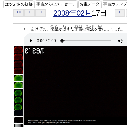
はやぶさの軌跡
宇宙からのメッセージ
お宝データ
宇宙カレンダ
2008年02月
17日
<<<
<<
<
>
えいせい
とら
うちゅう
でんぱ
おと
♪ 「あけぼの」
衛星
が
捉
えた
宇宙
の
電波
を
音
にしました。