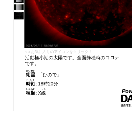
👈 お気に入りのアイコンをクリック！
活動極小期の太陽です。全面静穏時のコロナ
です。
えいせい
衛星
:
「ひので」
じこく
時刻
:
18時20分
しゅるい
せん
種類
:
X
線