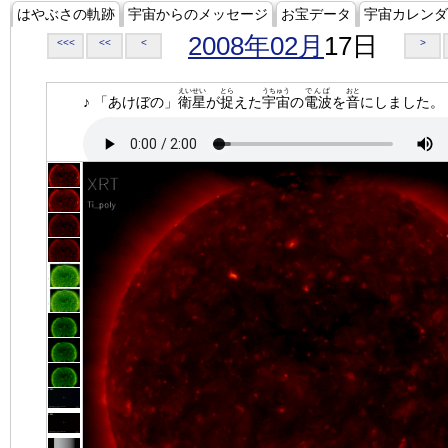
はやぶさの軌跡
宇宙からのメッセージ
お宝データ
宇宙カレンダ
2008年02月
17日
<<<
<<
<
>
えいせい
とら
うちゅう
でんぱ
おと
♪ 「あけぼの」
衛星
が
捉
えた
宇宙
の
電波
を
音
にしました。