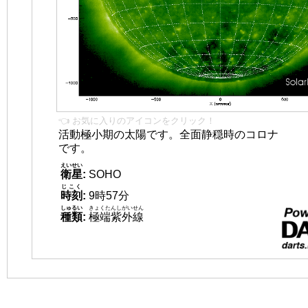
👈 お気に入りのアイコンをクリック！
活動極小期の太陽です。全面静穏時のコロナ
です。
えいせい
衛星
:
SOHO
じこく
時刻
:
9時57分
しゅるい
きょくたんしがいせん
種類
:
極端紫外線