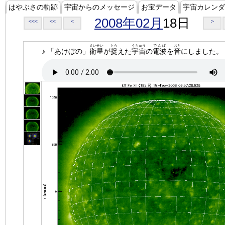
はやぶさの軌跡
宇宙からのメッセージ
お宝データ
宇宙カレンダ
2008年02月
18日
<<<
<<
<
>
えいせい
とら
うちゅう
でんぱ
おと
♪ 「あけぼの」
衛星
が
捉
えた
宇宙
の
電波
を
音
にしました。