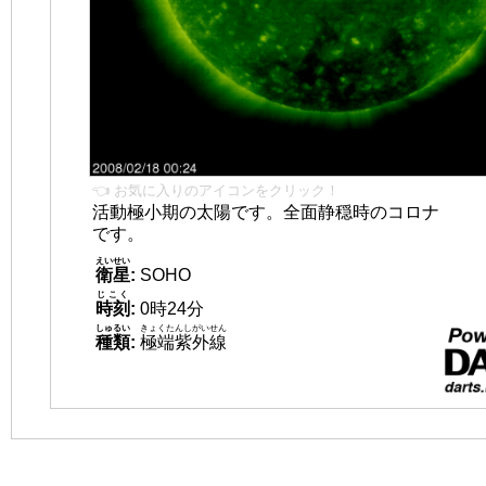
👈 お気に入りのアイコンをクリック！
活動極小期の太陽です。全面静穏時のコロナ
です。
えいせい
衛星
:
SOHO
じこく
時刻
:
0時24分
しゅるい
きょくたんしがいせん
種類
:
極端紫外線