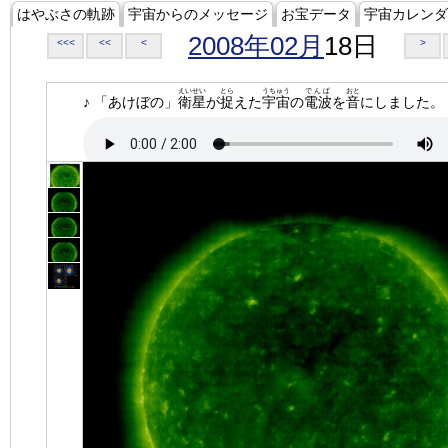
はやぶさの軌跡
宇宙からのメッセージ
お宝データ
宇宙カレンダ
2008年02月
18日
<<<
<<
<
>
えいせい
とら
うちゅう
でんぱ
おと
♪ 「あけぼの」
衛星
が
捉
えた
宇宙
の
電波
を
音
にしました。