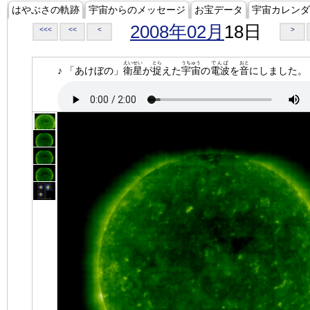
はやぶさの軌跡
宇宙からのメッセージ
お宝データ
宇宙カレンダ
2008年02月
18日
<<<
<<
<
>
えいせい
とら
うちゅう
でんぱ
おと
♪ 「あけぼの」
衛星
が
捉
えた
宇宙
の
電波
を
音
にしました。