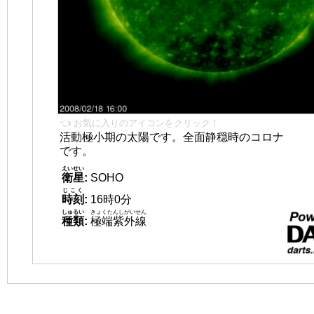
👈 お気に入りのアイコンをクリック！
活動極小期の太陽です。全面静穏時のコロナ
です。
えいせい
衛星
:
SOHO
じこく
時刻
:
16時0分
しゅるい
きょくたんしがいせん
種類
:
極端紫外線