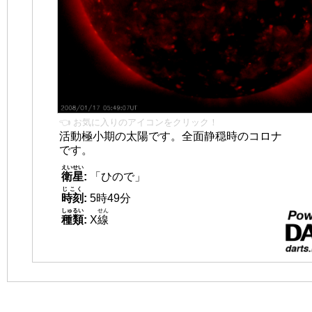
👈 お気に入りのアイコンをクリック！
活動極小期の太陽です。全面静穏時のコロナ
です。
えいせい
衛星
:
「ひので」
じこく
時刻
:
5時49分
しゅるい
せん
種類
:
X
線