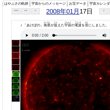
はやぶさの軌跡
宇宙からのメッセージ
お宝データ
宇宙カレンダ
2008年01月
17日
<<<
<<
<
>
えいせい
とら
うちゅう
でんぱ
おと
♪ 「あけぼの」
衛星
が
捉
えた
宇宙
の
電波
を
音
にしました。