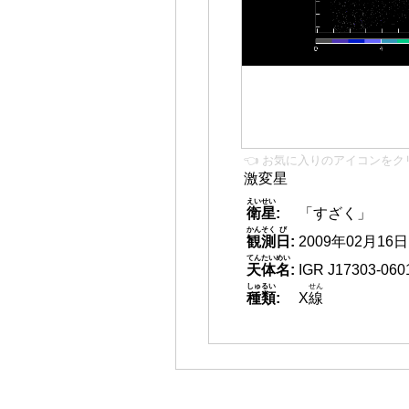
👈 お気に入りのアイコンをク
激変星
えいせい
衛星
:
「すざく」
かんそく
び
観測
日
:
2009年02月16日 1
てんたいめい
天体名
:
IGR J17303-060
しゅるい
せん
種類
:
X
線