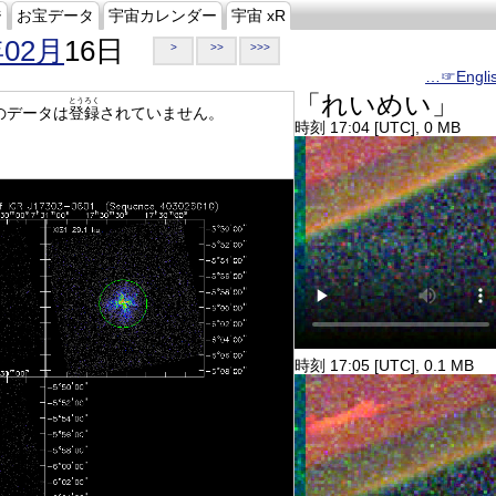
ジ
お宝データ
宇宙カレンダー
宇宙 xR
年02月
16日
>
>>
>>>
…☞Engli
「れいめい」
とうろく
のデータは
登録
されていません。
時刻 17:04 [UTC], 0 MB
時刻 17:05 [UTC], 0.1 MB