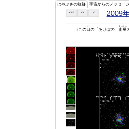
はやぶさの軌跡
宇宙からのメッセー
2009
<<<
<<
<
ひ
えいせい
♪この
日
の「あけぼの」
衛星