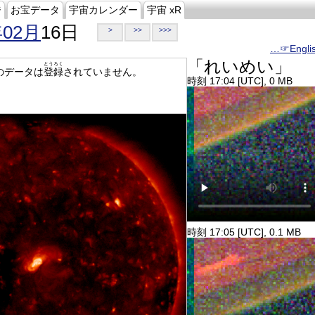
ジ
お宝データ
宇宙カレンダー
宇宙 xR
年02月
16日
>
>>
>>>
…☞Engli
「れいめい」
とうろく
のデータは
登録
されていません。
時刻 17:04 [UTC], 0 MB
時刻 17:05 [UTC], 0.1 MB