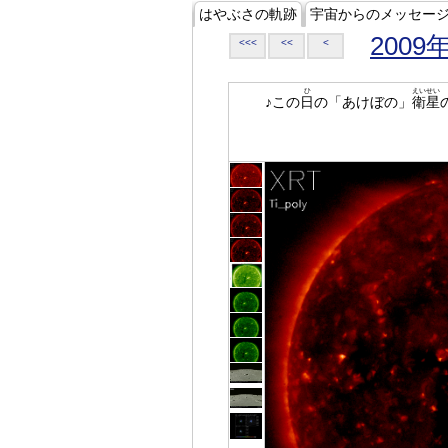
はやぶさの軌跡
宇宙からのメッセー
2009
<<<
<<
<
ひ
えいせい
♪この
日
の「あけぼの」
衛星