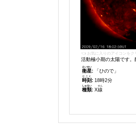
👈 お気に入りのアイコンをク
活動極小期の太陽です。
えいせい
衛星
:
「ひので」
じこく
時刻
:
18時2分
しゅるい
せん
種類
:
X
線