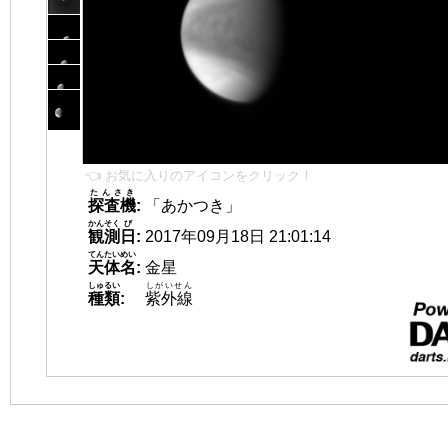
👈 お気に入りのアイコンをクリック！
たんさき
探査機
:
「あかつき」
かんそく
び
観測
日
:
2017年09月18日 21:01:14
てんたいめい
天体名
:
金星
しゅるい
しがいせん
種類
:
紫外線