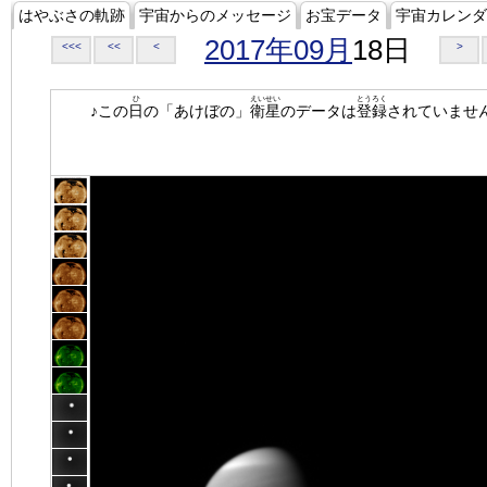
はやぶさの軌跡
宇宙からのメッセージ
お宝データ
宇宙カレンダ
2017年09月
18日
<<<
<<
<
>
ひ
えいせい
とうろく
♪この
日
の「あけぼの」
衛星
のデータは
登録
されていませ