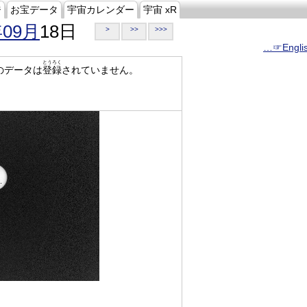
ジ
お宝データ
宇宙カレンダー
宇宙 xR
年09月
18日
>
>>
>>>
…☞Engli
とうろく
のデータは
登録
されていません。