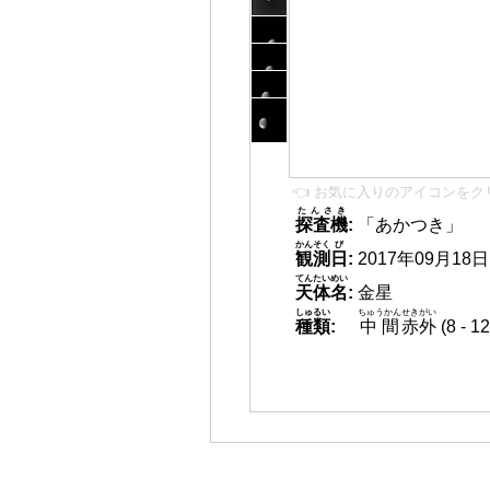
👈 お気に入りのアイコンをク
たんさき
探査機
:
「あかつき」
かんそく
び
観測
日
:
2017年09月18日 1
てんたいめい
天体名
:
金星
しゅるい
ちゅうかん
せきがい
種類
:
中間
赤外
(8 -