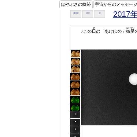
はやぶさの軌跡
宇宙からのメッセー
2017
<<<
<<
<
ひ
えいせい
♪この
日
の「あけぼの」
衛星