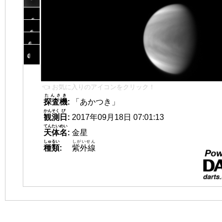
👈 お気に入りのアイコンをクリック！
たんさき
探査機
:
「あかつき」
かんそく
び
観測
日
:
2017年09月18日 07:01:13
てんたいめい
天体名
:
金星
しゅるい
しがいせん
種類
:
紫外線