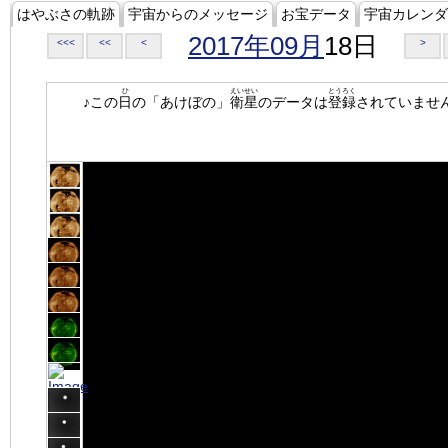
はやぶさの軌跡
宇宙からのメッセージ
お宝データ
宇宙カレンダ
2017年09月
18日
<<<
<<
<
>
ひ
えいせい
とうろく
♪この
日
の「あけぼの」
衛星
のデータは
登録
されていませ