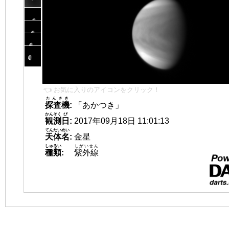
👈 お気に入りのアイコンをクリック！
たんさき
探査機
:
「あかつき」
かんそく
び
観測
日
:
2017年09月18日 11:01:13
てんたいめい
天体名
:
金星
しゅるい
しがいせん
種類
:
紫外線