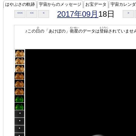
はやぶさの軌跡
宇宙からのメッセージ
お宝データ
宇宙カレンダ
2017年09月
18日
<<<
<<
<
>
ひ
えいせい
とうろく
♪この
日
の「あけぼの」
衛星
のデータは
登録
されていませ