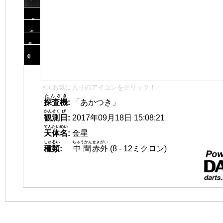
👈 お気に入りのアイコンをクリック！
たんさき
探査機
:
「あかつき」
かんそく
び
観測
日
:
2017年09月18日 15:08:21
てんたいめい
天体名
:
金星
しゅるい
ちゅうかん
せきがい
種類
:
中間
赤外
(8 - 12ミクロン)