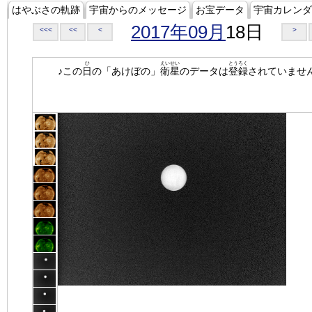
はやぶさの軌跡
宇宙からのメッセージ
お宝データ
宇宙カレンダ
2017年09月
18日
<<<
<<
<
>
ひ
えいせい
とうろく
♪この
日
の「あけぼの」
衛星
のデータは
登録
されていませ