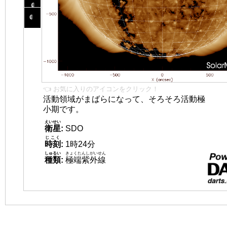
👈 お気に入りのアイコンをクリック！
活動領域がまばらになって、そろそろ活動極
小期です。
えいせい
衛星
:
SDO
じこく
時刻
:
1時24分
しゅるい
きょくたんしがいせん
種類
:
極端紫外線