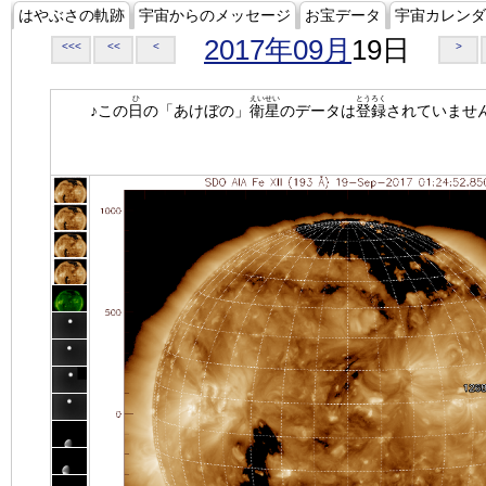
はやぶさの軌跡
宇宙からのメッセージ
お宝データ
宇宙カレンダ
2017年09月
19日
<<<
<<
<
>
ひ
えいせい
とうろく
♪この
日
の「あけぼの」
衛星
のデータは
登録
されていませ