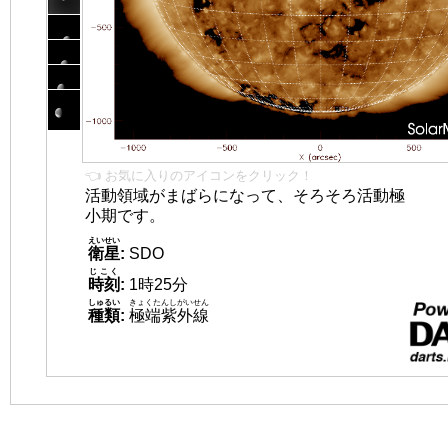
👈 お気に入りのアイコンをクリック！
活動領域がまばらになって、そろそろ活動極
小期です。
えいせい
衛星
:
SDO
じこく
時刻
:
1時25分
しゅるい
きょくたんしがいせん
種類
:
極端紫外線