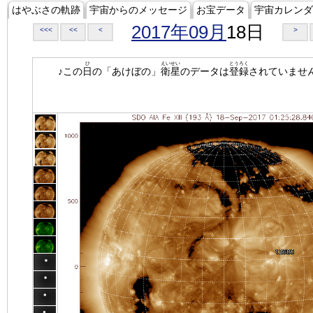
はやぶさの軌跡
宇宙からのメッセージ
お宝データ
宇宙カレンダ
2017年09月
18日
<<<
<<
<
>
ひ
えいせい
とうろく
♪この
日
の「あけぼの」
衛星
のデータは
登録
されていませ