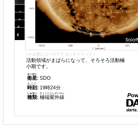
👈 お気に入りのアイコンをクリック！
活動領域がまばらになって、そろそろ活動極
小期です。
えいせい
衛星
:
SDO
じこく
時刻
:
19時24分
しゅるい
きょくたんしがいせん
種類
:
極端紫外線