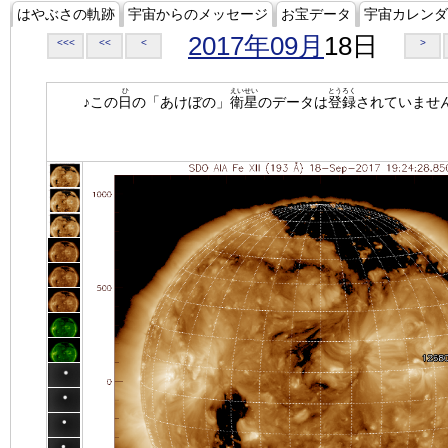
はやぶさの軌跡
宇宙からのメッセージ
お宝データ
宇宙カレンダ
2017年09月
18日
<<<
<<
<
>
ひ
えいせい
とうろく
♪この
日
の「あけぼの」
衛星
のデータは
登録
されていませ