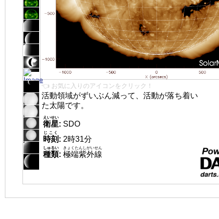
👈 お気に入りのアイコンをクリック！
活動領域がずいぶん減って、活動が落ち着い
た太陽です。
えいせい
衛星
:
SDO
じこく
時刻
:
2時31分
しゅるい
きょくたんしがいせん
種類
:
極端紫外線