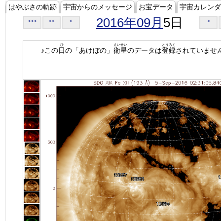
はやぶさの軌跡
宇宙からのメッセージ
お宝データ
宇宙カレンダ
2016年09月
5日
<<<
<<
<
>
ひ
えいせい
とうろく
♪この
日
の「あけぼの」
衛星
のデータは
登録
されていませ