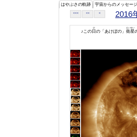
はやぶさの軌跡
宇宙からのメッセー
2016
<<<
<<
<
ひ
えいせい
♪この
日
の「あけぼの」
衛星