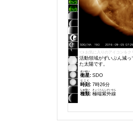
👈 お気に入りのアイコンをク
活動領域がずいぶん減っ
た太陽です。
えいせい
衛星
:
SDO
じこく
時刻
:
7時26分
しゅるい
きょくたんしがいせん
種類
:
極端紫外線