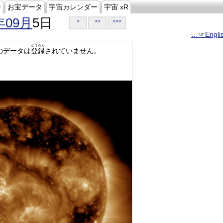
ジ
お宝データ
宇宙カレンダー
宇宙 xR
年09月
5日
>
>>
>>>
…☞Engli
とうろく
のデータは
登録
されていません。