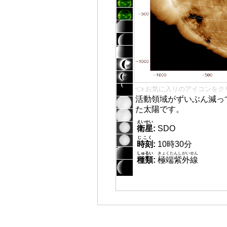
👈 お気に入りのアイコンをク
活動領域がずいぶん減っ
た太陽です。
えいせい
衛星
:
SDO
じこく
時刻
:
10時30分
しゅるい
きょくたんしがいせん
種類
:
極端紫外線