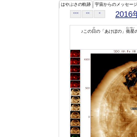
はやぶさの軌跡
宇宙からのメッセー
2016
<<<
<<
<
ひ
えいせい
♪この
日
の「あけぼの」
衛星