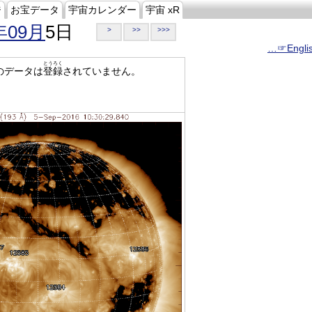
ジ
お宝データ
宇宙カレンダー
宇宙 xR
年09月
5日
>
>>
>>>
…☞Engli
とうろく
のデータは
登録
されていません。