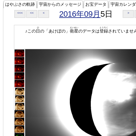
はやぶさの軌跡
宇宙からのメッセージ
お宝データ
宇宙カレンダ
2016年09月
5日
<<<
<<
<
>
ひ
えいせい
とうろく
♪この
日
の「あけぼの」
衛星
のデータは
登録
されていませ