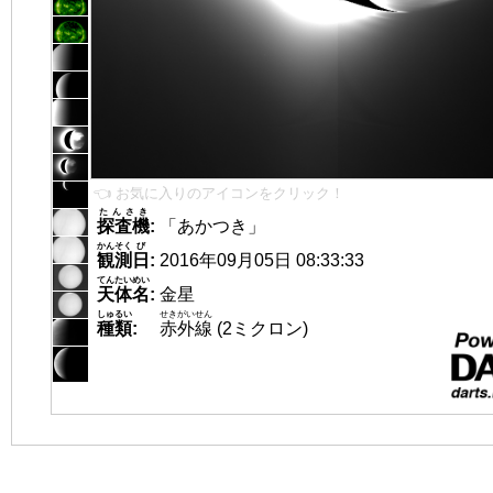
👈 お気に入りのアイコンをクリック！
たんさき
探査機
:
「あかつき」
かんそく
び
観測
日
:
2016年09月05日 08:33:33
てんたいめい
天体名
:
金星
しゅるい
せきがいせん
種類
:
赤外線
(2ミクロン)