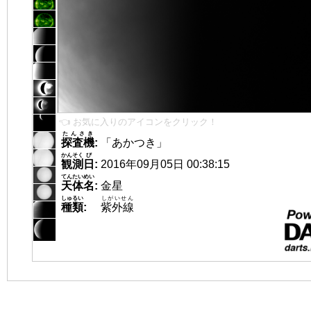
👈 お気に入りのアイコンをクリック！
たんさき
探査機
:
「あかつき」
かんそく
び
観測
日
:
2016年09月05日 00:38:15
てんたいめい
天体名
:
金星
しゅるい
しがいせん
種類
:
紫外線