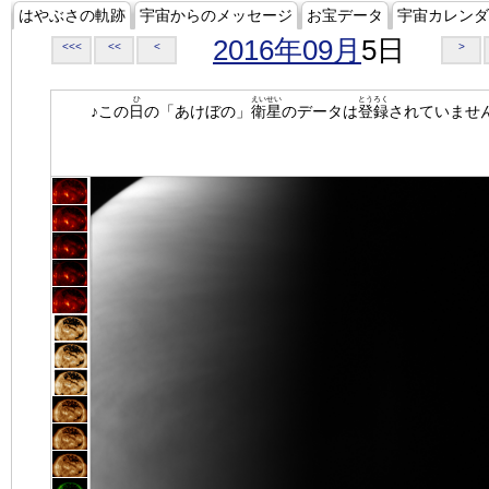
はやぶさの軌跡
宇宙からのメッセージ
お宝データ
宇宙カレンダ
2016年09月
5日
<<<
<<
<
>
ひ
えいせい
とうろく
♪この
日
の「あけぼの」
衛星
のデータは
登録
されていませ