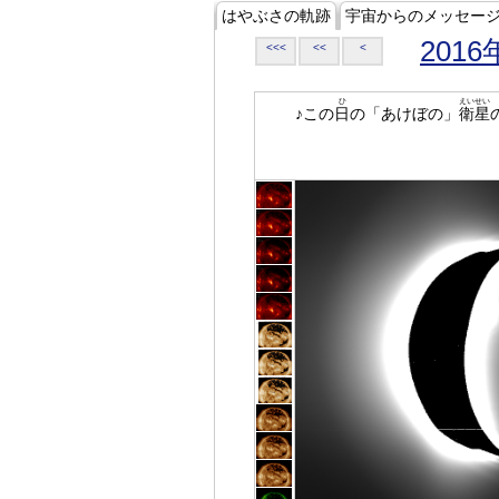
はやぶさの軌跡
宇宙からのメッセー
2016
<<<
<<
<
ひ
えいせい
♪この
日
の「あけぼの」
衛星