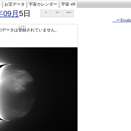
ジ
お宝データ
宇宙カレンダー
宇宙 xR
年09月
5日
>
>>
>>>
…☞Engli
とうろく
のデータは
登録
されていません。