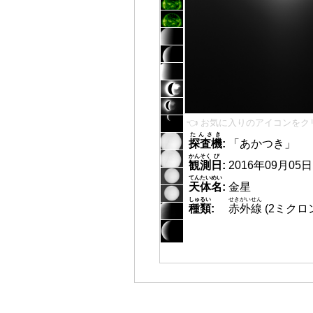
👈 お気に入りのアイコンをク
たんさき
探査機
:
「あかつき」
かんそく
び
観測
日
:
2016年09月05日 1
てんたいめい
天体名
:
金星
しゅるい
せきがいせん
種類
:
赤外線
(2ミクロ