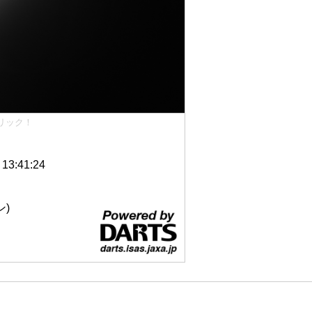
リック！
3:41:24
ン)