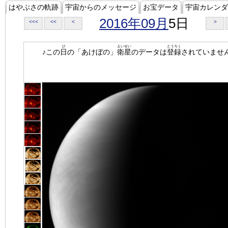
はやぶさの軌跡
宇宙からのメッセージ
お宝データ
宇宙カレンダ
2016年09月
5日
<<<
<<
<
>
ひ
えいせい
とうろく
♪この
日
の「あけぼの」
衛星
のデータは
登録
されていませ