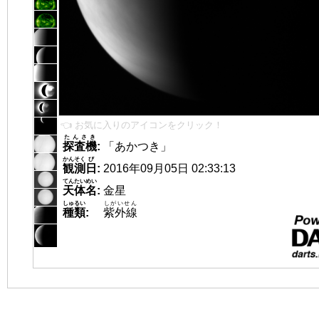
👈 お気に入りのアイコンをクリック！
たんさき
探査機
:
「あかつき」
かんそく
び
観測
日
:
2016年09月05日 02:33:13
てんたいめい
天体名
:
金星
しゅるい
しがいせん
種類
:
紫外線