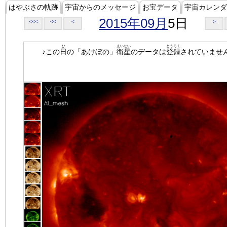
はやぶさの軌跡
宇宙からのメッセージ
お宝データ
宇宙カレンダ
2015年09月
5日
<<<
<<
<
>
ひ
えいせい
とうろく
♪この
日
の「あけぼの」
衛星
のデータは
登録
されていませ