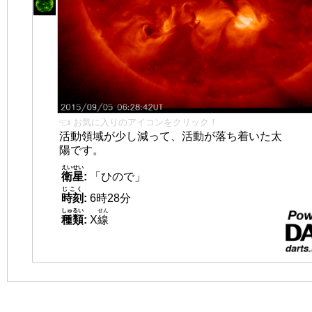
👈 お気に入りのアイコンをクリック！
活動領域が少し減って、活動が落ち着いた太
陽です。
えいせい
衛星
:
「ひので」
じこく
時刻
:
6時28分
しゅるい
せん
種類
:
X
線