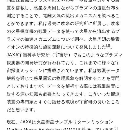
置を搭載し、惑星を周回しながらプラズマの速度分布を
測定することで、電離大気の流出メカニズムを調べるこ
とができます。私は過去に欧米の研究所に所属し、欧米
の火星探査機の観測データを使って火星から流出するプ
ラズマの加速メカニズムについて調べ、火星周辺の酸素
[2]
イオンの特徴的な旋回運動について発見しました
。
JAXA宇宙科学研究所（宇宙研）でもこのようなプラズマ
観測器の開発研究が行われており、これまでに様々な宇
宙探査ミッションに搭載されています。私は観測データ
解析を通じて惑星周辺の物理現象を解明することを専門
としておりますが、データを解析する際には観測装置に
対する深い知識も必要となってきます。こういった観測
装置の専門家とすぐに話せる環境が宇宙研の良いところ
だと思います。
現在、JAXAは火星衛星サンプルリターンミッション
[3]
Martian Moons Exploration (MMX)を計画しています
。