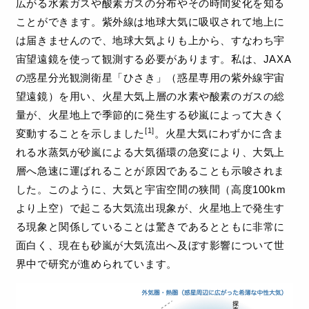
広がる水素ガスや酸素ガスの分布やその時間変化を知る
ことができます。紫外線は地球大気に吸収されて地上に
は届きませんので、地球大気よりも上から、すなわち宇
宙望遠鏡を使って観測する必要があります。私は、JAXA
の惑星分光観測衛星「ひさき」（惑星専用の紫外線宇宙
望遠鏡）を用い、火星大気上層の水素や酸素のガスの総
量が、火星地上で季節的に発生する砂嵐によって大きく
[1]
変動することを示しました
。火星大気にわずかに含ま
れる水蒸気が砂嵐による大気循環の急変により、大気上
層へ急速に運ばれることが原因であることも示唆されま
した。このように、大気と宇宙空間の狭間（高度100km
より上空）で起こる大気流出現象が、火星地上で発生す
る現象と関係していることは驚きであるとともに非常に
面白く、現在も砂嵐が大気流出へ及ぼす影響について世
界中で研究が進められています。