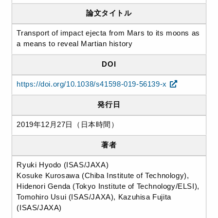
論文タイトル
Transport of impact ejecta from Mars to its moons as
a means to reveal Martian history
DOI
https://doi.org/10.1038/s41598-019-56139-x
発行日
2019年12月27日（日本時間）
著者
Ryuki Hyodo (ISAS/JAXA)
Kosuke Kurosawa (Chiba Institute of Technology),
Hidenori Genda (Tokyo Institute of Technology/ELSI),
Tomohiro Usui (ISAS/JAXA), Kazuhisa Fujita
(ISAS/JAXA)