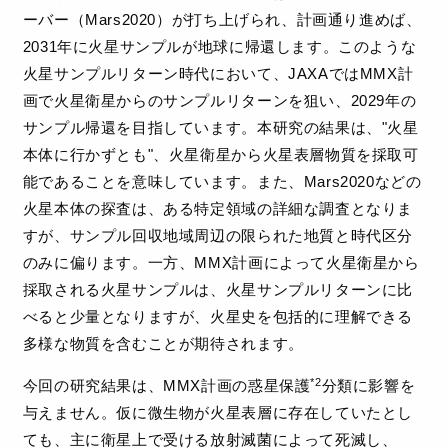
ーバー（Mars2020）が打ち上げられ、計画通り進めば、
2031年に火星サンプルが地球に帰還します。このような
火星サンプルリターン時代において、JAXAではMMX計
画で火星衛星からのサンプルリターンを狙い、2029年の
サンプル帰還を目指しています。本研究の結果は、"火星
本体に行かずとも"、火星衛星から火星表層物質を採取可
能であることを意味しています。また、Mars2020などの
火星本体の探査は、ある特定領域の詳細な調査となりま
すが、サンプル回収地域周辺の限られた地質と時代区分
のみに偏ります。一方、MMX計画によって火星衛星から
採取される火星サンプルは、火星サンプルリターンに比
べると少量となりますが、火星史を包括的に理解できる
多様な物質を含むことが期待されます。
*2
今回の研究結果は、MMX計画の惑星保護
分類に影響を
与えません。仮に微生物が火星表層に存在していたとし
ても、主に衛星上で受ける放射滅菌によって死滅し、