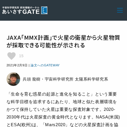
JAXA「MMX計画」で火星の衛星から火星物質
が採取できる可能性が示される
favorite
15
2021年2月9日
|
論文へのGATEWAY
兵頭 龍樹・宇宙科学研究所 太陽系科学研究系
「生命を育む惑星の起源と進化を知ること」という重要
な科学目標を追求するにあたり、地球と似た表層環境を
かつて保持していた火星は重要な探査対象です。2020-
2030年代は火星探査の⻩金時代となります。NASA(米国)
とESA(欧州)は、「Mars2020」などの火星探査計画を協