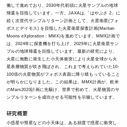
働して進めており、2030年代初頭に火星サンプルの地球
帰還を目指しています。一方、JAXAは,「はやぶさ 2」に
続く次世代サンプルリターン計画として、火星衛星(フォ
ボスとデイモス) を目指した火星衛星探査計画(Martian
Moons eXploration：MMX)を進めています。MMX計画で
は、2024年に探査機を打ち上げ、2029年に火星衛星サン
プルの地球帰還を目指しています。最新の研究により、
火星に無数に発生した小天体衝突により火星全球から火
星表層物質が吹き飛ばされ、これまで考えられていた10-
100倍の火星物質がフォボス表面に降り積もっていること
が明らかになりました。この結果は、MMX計画が、欧米
のMars2020計画に先駆け、世界で初めて、火星物質のサ
ンプルリターンを成功させる可能性を示唆しています。
研究概要
小惑星や彗星などの小天体は、ある頻度で惑星に衝突し