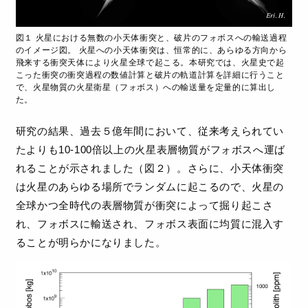
図１ 火星における無数の小天体衝突と、破片のフォボスへの輸送過程
のイメージ図。 火星への小天体衝突は、恒常的に、あらゆる方向から
飛来する衝突天体により火星全球で起こる。本研究では、火星史で起
こった衝突の衝突過程の数値計算と破片の軌道計算を詳細に行うこと
で、火星物質の火星衛星（フォボス）への輸送量を定量的に算出し
た。
研究の結果、過去５億年間において、従来考えられてい
たよりも10-100倍以上の火星表層物質がフォボスへ運ば
れることが示されました（図２）。さらに、小天体衝突
は火星のあらゆる場所でランダムに起こるので、火星の
全球かつ全時代の表層物質が衝突によって掘り起こさ
れ、フォボスに輸送され、フォボス表面に均質に混入す
ることが明らかになりました。