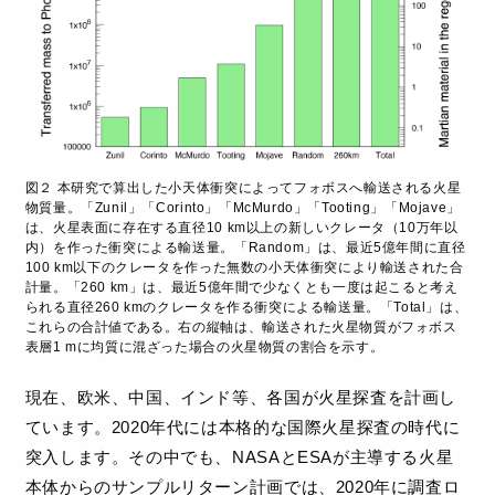
図２ 本研究で算出した小天体衝突によってフォボスへ輸送される火星
物質量。「Zunil」「Corinto」「McMurdo」「Tooting」「Mojave」
は、火星表面に存在する直径10 km以上の新しいクレータ（10万年以
内）を作った衝突による輸送量。「Random」は、最近5億年間に直径
100 km以下のクレータを作った無数の小天体衝突により輸送された合
計量。「260 km」は、最近5億年間で少なくとも一度は起こると考え
られる直径260 kmのクレータを作る衝突による輸送量。「Total」は、
これらの合計値である。右の縦軸は、輸送された火星物質がフォボス
表層1 mに均質に混ざった場合の火星物質の割合を示す。
現在、欧米、中国、インド等、各国が火星探査を計画し
ています。2020年代には本格的な国際火星探査の時代に
突入します。その中でも、NASAとESAが主導する火星
本体からのサンプルリターン計画では、2020年に調査ロ