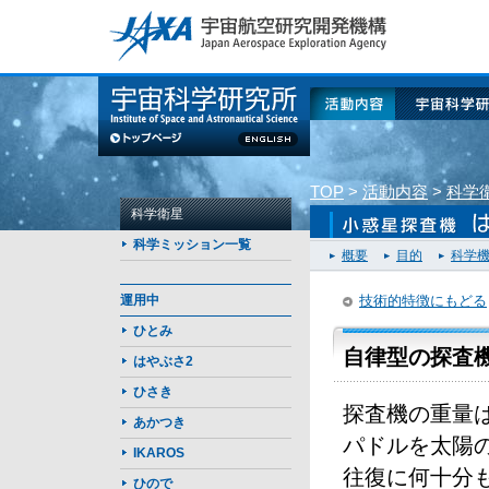
このページの本文へ
活動内容
宇宙科学研
TOP
>
活動内容
>
科学
科学衛星
科学ミッション一覧
概要
目的
科学
運用中
技術的特徴にもどる
ひとみ
自律型の探査
はやぶさ2
ひさき
探査機の重量は
あかつき
パドルを太陽
IKAROS
往復に何十分
ひので