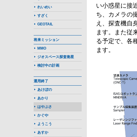
い小惑星に接
れいめい
ち、カメラの
すざく
え、探査機自
GEOTAIL
ます。また従
将来ミッション
る予定で、各
MMO
ます。
ジオスペース探査衛星
検討中の計画
運用終了
あけぼの
あかり
はやぶさ
かぐや
ようこう
あすか