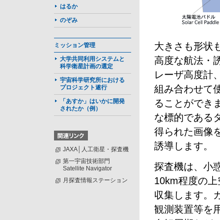
はるか
のぞみ
大きさも形状
ミッション管理
高度な航法・
大学共同利用システムと
科学衛星計画の選定
レーザ高度計
宇宙科学研究所における
組み合わせて
プロジェクト遂行
「あすか」はいかに開発
ることができ
されたか（例）
な標的である
得られた画像
誘導します。
JAXA│人工衛星・探査機
第一宇宙技術部門
探査機は、小
Satellite Navigator
10km程度の
月探査情報ステーション
収集します。
観測装置等を