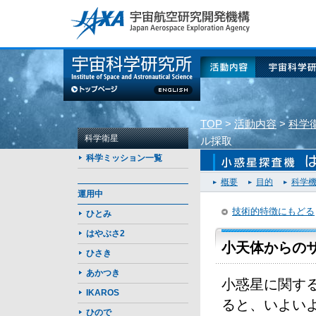
このページの本文へ
活動内容
宇宙科学研
TOP
>
活動内容
>
科学
科学衛星
ル採取
科学ミッション一覧
概要
目的
科学
運用中
技術的特徴にもどる
ひとみ
はやぶさ2
小天体からの
ひさき
あかつき
小惑星に関す
IKAROS
ると、いよい
ひので