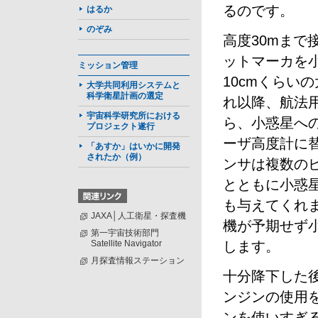
るのです。
はるか
のぞみ
高度30mま
ットマーカを
ミッション管理
10cmくらい
大学共同利用システムと
科学衛星計画の選定
れ以降、航法
宇宙科学研究所における
ら、小惑星へ
プロジェクト遂行
ーザ高度計に
「あすか」はいかに開発
されたか（例）
ンサは複数の
とともに小惑
も与えてくれ
JAXA│人工衛星・探査機
機が予期せず
第一宇宙技術部門
Satellite Navigator
します。
月探査情報ステーション
十分降下した
ンジンの使用
ンを使いすぎ