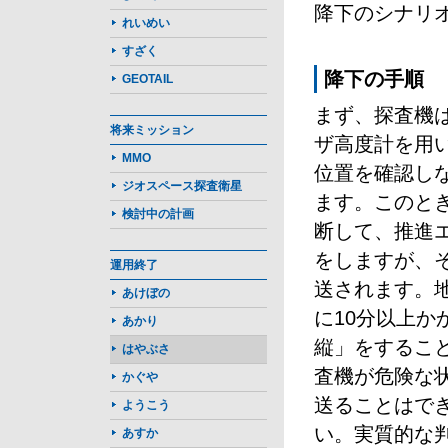
降下のシナリ
れいめい
すざく
降下の手順
GEOTAIL
まず、探査機
将来ミッション
ザ高度計を用
MMO
位置を確認し
ジオスペース探査衛星
ます。このと
検討中の計画
断して、推進
をしますが、
運用終了
送されます。
あけぼの
に10分以上か
あかり
縦」をするこ
はやぶさ
査機が危険な
かぐや
送ることはで
ようこう
い。実質的な
あすか