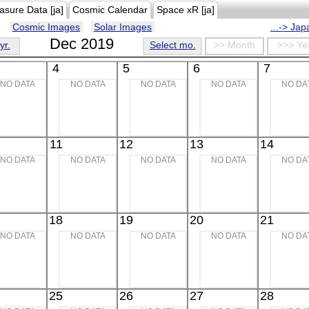
asure Data [ja]
Cosmic Calendar
Space xR [ja]
Cosmic Images
Solar Images
...-> Ja
Dec 2019
yr.
Select mo.
>> Month
>>> Ye
4
5
6
7
NO DATA
NO DATA
NO DATA
NO DATA
NO DA
11
12
13
14
NO DATA
NO DATA
NO DATA
NO DATA
NO DA
18
19
20
21
NO DATA
NO DATA
NO DATA
NO DATA
NO DA
25
26
27
28