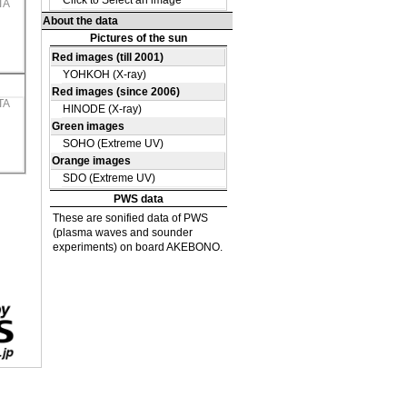
TA
TA