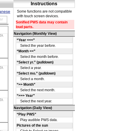
panese
ar
TA
TA
TA