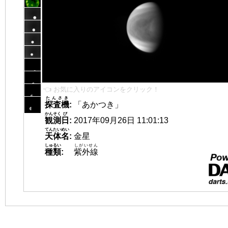
👈 お気に入りのアイコンをクリック！
たんさき
探査機
:
「あかつき」
かんそく
び
観測
日
:
2017年09月26日 11:01:13
てんたいめい
天体名
:
金星
しゅるい
しがいせん
種類
:
紫外線