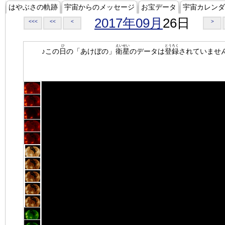
はやぶさの軌跡
宇宙からのメッセージ
お宝データ
宇宙カレンダ
2017年09月
26日
<<<
<<
<
>
ひ
えいせい
とうろく
♪この
日
の「あけぼの」
衛星
のデータは
登録
されていませ