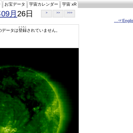
ジ
お宝データ
宇宙カレンダー
宇宙 xR
年09月
26日
>
>>
>>>
…☞Engli
とうろく
のデータは
登録
されていません。