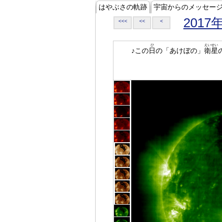
はやぶさの軌跡
宇宙からのメッセー
2017
<<<
<<
<
ひ
えいせい
♪この
日
の「あけぼの」
衛星