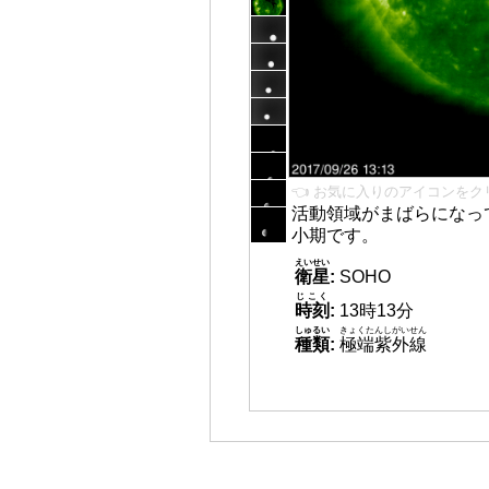
👈 お気に入りのアイコンをク
活動領域がまばらになっ
小期です。
えいせい
衛星
:
SOHO
じこく
時刻
:
13時13分
しゅるい
きょくたんしがいせん
種類
:
極端紫外線