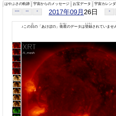
はやぶさの軌跡
宇宙からのメッセージ
お宝データ
宇宙カレンダ
2017年09月
26日
<<<
<<
<
>
ひ
えいせい
とうろく
♪この
日
の「あけぼの」
衛星
のデータは
登録
されていませ