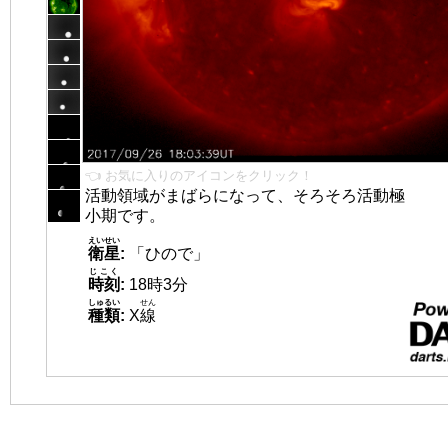
👈 お気に入りのアイコンをクリック！
活動領域がまばらになって、そろそろ活動極
小期です。
えいせい
衛星
:
「ひので」
じこく
時刻
:
18時3分
しゅるい
せん
種類
:
X
線