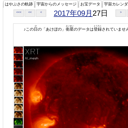
はやぶさの軌跡
宇宙からのメッセージ
お宝データ
宇宙カレンダ
2017年09月
27日
<<<
<<
<
>
ひ
えいせい
とうろく
♪この
日
の「あけぼの」
衛星
のデータは
登録
されていませ