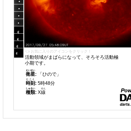
👈 お気に入りのアイコンをクリック！
活動領域がまばらになって、そろそろ活動極
小期です。
えいせい
衛星
:
「ひので」
じこく
時刻
:
5時48分
しゅるい
せん
種類
:
X
線