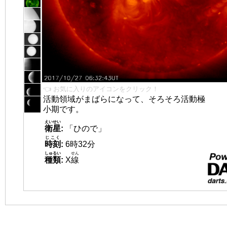
👈 お気に入りのアイコンをクリック！
活動領域がまばらになって、そろそろ活動極
小期です。
えいせい
衛星
:
「ひので」
じこく
時刻
:
6時32分
しゅるい
せん
種類
:
X
線