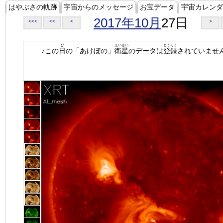
はやぶさの軌跡
宇宙からのメッセージ
お宝データ
宇宙カレンダ
2017年10月
27日
<<<
<<
<
>
ひ
えいせい
とうろく
♪この
日
の「あけぼの」
衛星
のデータは
登録
されていませ