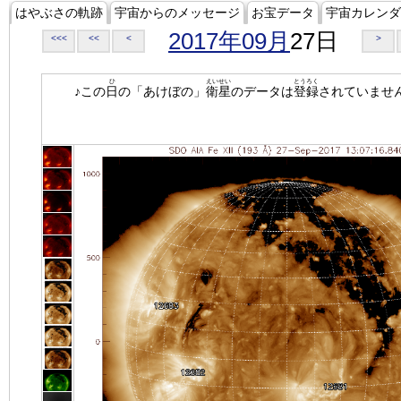
はやぶさの軌跡
宇宙からのメッセージ
お宝データ
宇宙カレンダ
2017年09月
27日
<<<
<<
<
>
ひ
えいせい
とうろく
♪この
日
の「あけぼの」
衛星
のデータは
登録
されていませ