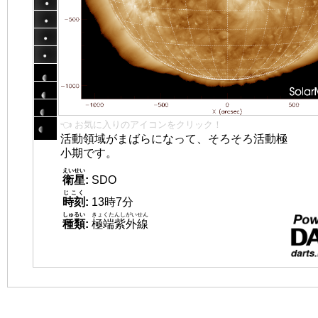
👈 お気に入りのアイコンをクリック！
活動領域がまばらになって、そろそろ活動極
小期です。
えいせい
衛星
:
SDO
じこく
時刻
:
13時7分
しゅるい
きょくたんしがいせん
種類
:
極端紫外線