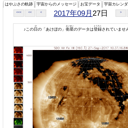
はやぶさの軌跡
宇宙からのメッセージ
お宝データ
宇宙カレンダ
2017年09月
27日
<<<
<<
<
>
ひ
えいせい
とうろく
♪この
日
の「あけぼの」
衛星
のデータは
登録
されていませ