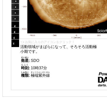
👈 お気に入りのアイコンをクリック！
活動領域がまばらになって、そろそろ活動極
小期です。
えいせい
衛星
:
SDO
じこく
時刻
:
10時37分
しゅるい
きょくたんしがいせん
種類
:
極端紫外線