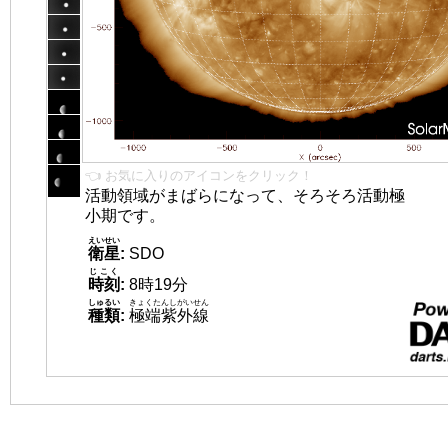
👈 お気に入りのアイコンをクリック！
活動領域がまばらになって、そろそろ活動極
小期です。
えいせい
衛星
:
SDO
じこく
時刻
:
8時19分
しゅるい
きょくたんしがいせん
種類
:
極端紫外線