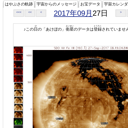
はやぶさの軌跡
宇宙からのメッセージ
お宝データ
宇宙カレンダ
2017年09月
27日
<<<
<<
<
>
ひ
えいせい
とうろく
♪この
日
の「あけぼの」
衛星
のデータは
登録
されていませ