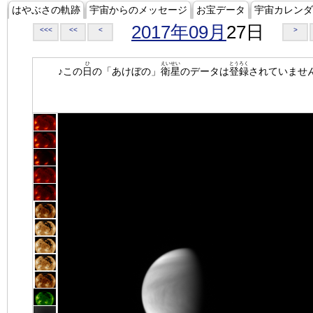
はやぶさの軌跡
宇宙からのメッセージ
お宝データ
宇宙カレンダ
2017年09月
27日
<<<
<<
<
>
ひ
えいせい
とうろく
♪この
日
の「あけぼの」
衛星
のデータは
登録
されていませ