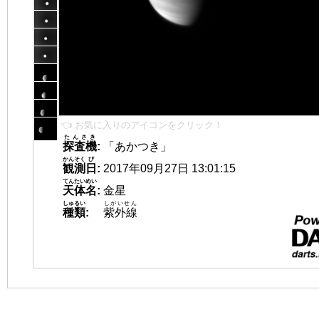
👈 お気に入りのアイコンをクリック！
たんさき
探査機
:
「あかつき」
かんそく
び
観測
日
:
2017年09月27日 13:01:15
てんたいめい
天体名
:
金星
しゅるい
しがいせん
種類
:
紫外線