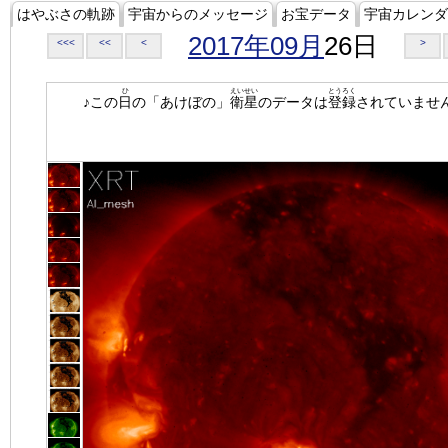
はやぶさの軌跡
宇宙からのメッセージ
お宝データ
宇宙カレンダ
2017年09月
26日
<<<
<<
<
>
ひ
えいせい
とうろく
♪この
日
の「あけぼの」
衛星
のデータは
登録
されていませ