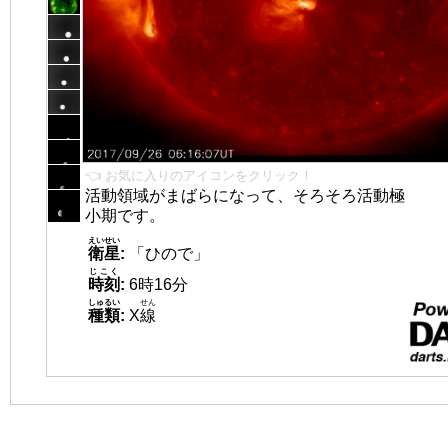
👈 お気に入りのアイコンをクリック！
活動領域がまばらになって、そろそろ活動極
小期です。
えいせい
衛星
:
「ひので」
じこく
時刻
:
6時16分
しゅるい
せん
種類
:
X
線