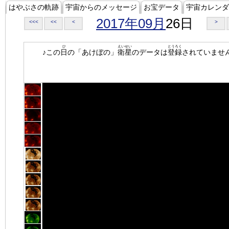
はやぶさの軌跡
宇宙からのメッセージ
お宝データ
宇宙カレンダ
2017年09月
26日
<<<
<<
<
>
ひ
えいせい
とうろく
♪この
日
の「あけぼの」
衛星
のデータは
登録
されていませ