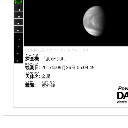
👈 お気に入りのアイコンをクリック！
たんさき
探査機
:
「あかつき」
かんそく
び
観測
日
:
2017年09月26日 05:04:49
てんたいめい
天体名
:
金星
しゅるい
しがいせん
種類
:
紫外線