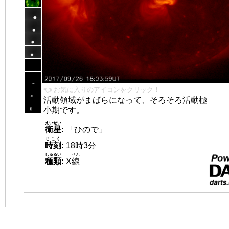
👈 お気に入りのアイコンをクリック！
活動領域がまばらになって、そろそろ活動極
小期です。
えいせい
衛星
:
「ひので」
じこく
時刻
:
18時3分
しゅるい
せん
種類
:
X
線