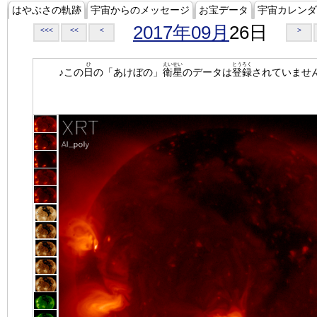
はやぶさの軌跡
宇宙からのメッセージ
お宝データ
宇宙カレンダ
2017年09月
26日
<<<
<<
<
>
ひ
えいせい
とうろく
♪この
日
の「あけぼの」
衛星
のデータは
登録
されていませ