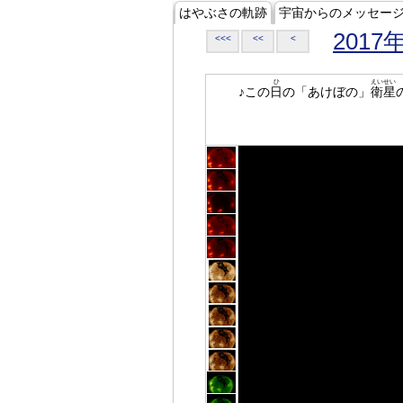
はやぶさの軌跡
宇宙からのメッセー
2017
<<<
<<
<
ひ
えいせい
♪この
日
の「あけぼの」
衛星