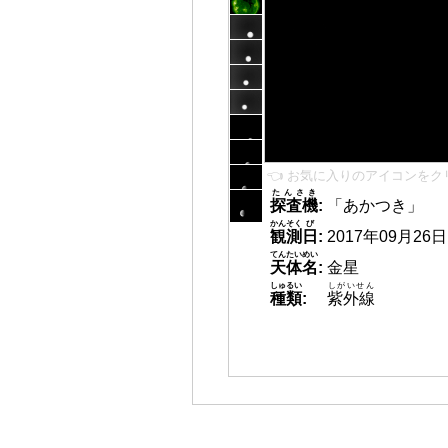
👈 お気に入りのアイコンをク
たんさき
探査機
:
「あかつき」
かんそく
び
観測
日
:
2017年09月26日 0
てんたいめい
天体名
:
金星
しゅるい
しがいせん
種類
:
紫外線