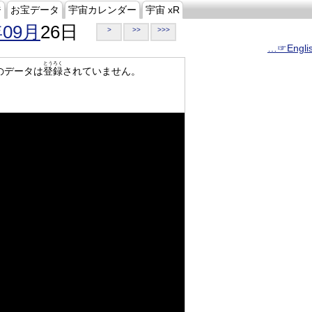
ジ
お宝データ
宇宙カレンダー
宇宙 xR
年09月
26日
>
>>
>>>
…☞Engli
とうろく
のデータは
登録
されていません。