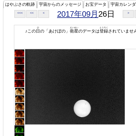
はやぶさの軌跡
宇宙からのメッセージ
お宝データ
宇宙カレンダ
2017年09月
26日
<<<
<<
<
>
ひ
えいせい
とうろく
♪この
日
の「あけぼの」
衛星
のデータは
登録
されていませ