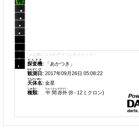
👈 お気に入りのアイコンをクリック！
たんさき
探査機
:
「あかつき」
かんそく
び
観測
日
:
2017年09月26日 05:08:22
てんたいめい
天体名
:
金星
しゅるい
ちゅうかん
せきがい
種類
:
中間
赤外
(8 - 12ミクロン)