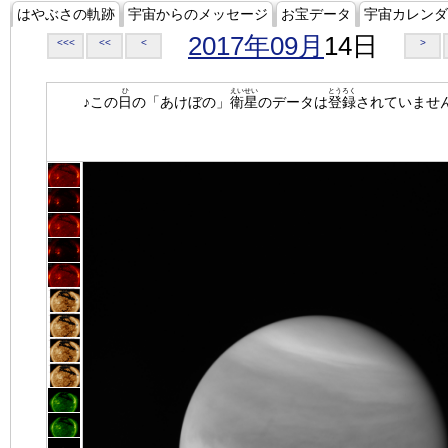
はやぶさの軌跡
宇宙からのメッセージ
お宝データ
宇宙カレンダ
2017年09月
14日
<<<
<<
<
>
ひ
えいせい
とうろく
♪この
日
の「あけぼの」
衛星
のデータは
登録
されていませ