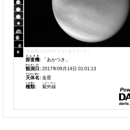
👈 お気に入りのアイコンをクリック！
たんさき
探査機
:
「あかつき」
かんそく
び
観測
日
:
2017年09月14日 01:01:13
てんたいめい
天体名
:
金星
しゅるい
しがいせん
種類
:
紫外線