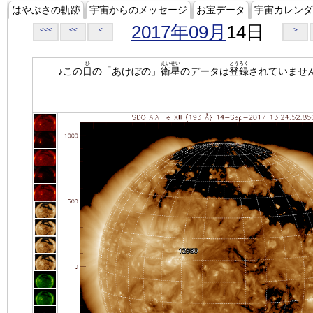
はやぶさの軌跡
宇宙からのメッセージ
お宝データ
宇宙カレンダ
2017年09月
14日
<<<
<<
<
>
ひ
えいせい
とうろく
♪この
日
の「あけぼの」
衛星
のデータは
登録
されていませ