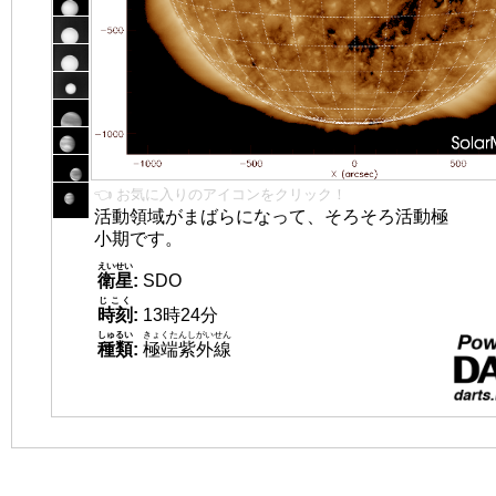
👈 お気に入りのアイコンをクリック！
活動領域がまばらになって、そろそろ活動極
小期です。
えいせい
衛星
:
SDO
じこく
時刻
:
13時24分
しゅるい
きょくたんしがいせん
種類
:
極端紫外線