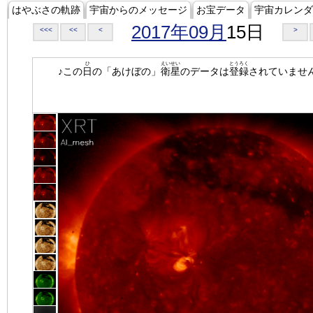
はやぶさの軌跡
宇宙からのメッセージ
お宝データ
宇宙カレンダ
2017年09月
15日
<<<
<<
<
>
ひ
えいせい
とうろく
♪この
日
の「あけぼの」
衛星
のデータは
登録
されていませ