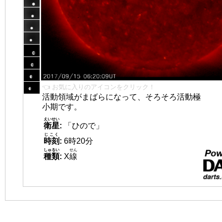
👈 お気に入りのアイコンをクリック！
活動領域がまばらになって、そろそろ活動極
小期です。
えいせい
衛星
:
「ひので」
じこく
時刻
:
6時20分
しゅるい
せん
種類
:
X
線