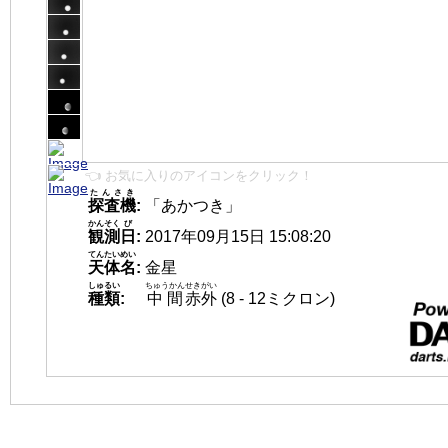
👈 お気に入りのアイコンをクリック！
たんさき
探査機
:
「あかつき」
かんそく
び
観測
日
:
2017年09月15日 15:08:20
てんたいめい
天体名
:
金星
しゅるい
ちゅうかん
せきがい
種類
:
中間
赤外
(8 - 12ミクロン)