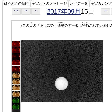
はやぶさの軌跡
宇宙からのメッセージ
お宝データ
宇宙カレンダ
2017年09月
15日
<<<
<<
<
>
ひ
えいせい
とうろく
♪この
日
の「あけぼの」
衛星
のデータは
登録
されていませ