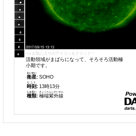
👈 お気に入りのアイコンをクリック！
活動領域がまばらになって、そろそろ活動極
小期です。
えいせい
衛星
:
SOHO
じこく
時刻
:
13時13分
しゅるい
きょくたんしがいせん
種類
:
極端紫外線