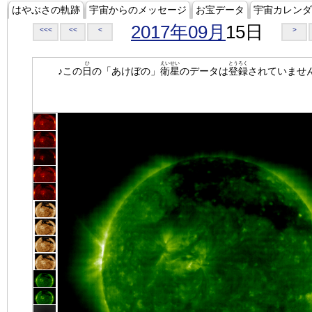
はやぶさの軌跡
宇宙からのメッセージ
お宝データ
宇宙カレンダ
2017年09月
15日
<<<
<<
<
>
ひ
えいせい
とうろく
♪この
日
の「あけぼの」
衛星
のデータは
登録
されていませ