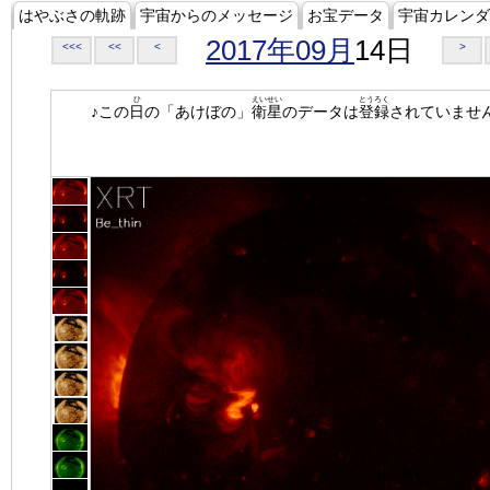
はやぶさの軌跡
宇宙からのメッセージ
お宝データ
宇宙カレンダ
2017年09月
14日
<<<
<<
<
>
ひ
えいせい
とうろく
♪この
日
の「あけぼの」
衛星
のデータは
登録
されていませ