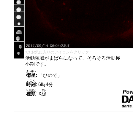
👈 お気に入りのアイコンをクリック！
活動領域がまばらになって、そろそろ活動極
小期です。
えいせい
衛星
:
「ひので」
じこく
時刻
:
6時4分
しゅるい
せん
種類
:
X
線